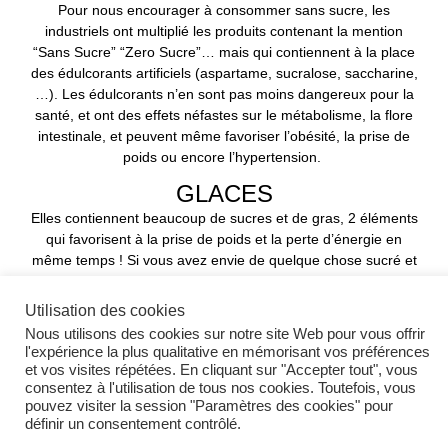
Pour nous encourager à consommer sans sucre, les
industriels ont multiplié les produits contenant la mention
“Sans Sucre” “Zero Sucre”… mais qui contiennent à la place
des édulcorants artificiels (aspartame, sucralose, saccharine,
…). Les édulcorants n’en sont pas moins dangereux pour la
santé, et ont des effets néfastes sur le métabolisme, la flore
intestinale, et peuvent même favoriser l’obésité, la prise de
poids ou encore l’hypertension.
GLACES
Elles contiennent beaucoup de sucres et de gras, 2 éléments
qui favorisent à la prise de poids et la perte d’énergie en
même temps ! Si vous avez envie de quelque chose sucré et
glacé, essayez l’option du Yaourt Glacé faible en sucre, ou
d’un Bowl de Pulpe d’Açai.
Utilisation des cookies
Nous utilisons des cookies sur notre site Web pour vous offrir
" Mangez bien et vous verrez
l'expérience la plus qualitative en mémorisant vos préférences
et vos visites répétées. En cliquant sur "Accepter tout", vous
rapidement les effets positifs de
consentez à l'utilisation de tous nos cookies. Toutefois, vous
pouvez visiter la session "Paramètres des cookies" pour
vos entrainements Barrafit . "
définir un consentement contrôlé.