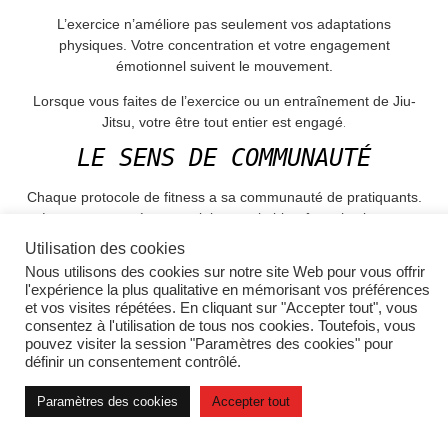
L’exercice n’améliore pas seulement vos adaptations
physiques. Votre concentration et votre engagement
émotionnel suivent le mouvement.
Lorsque vous faites de l’exercice ou un entraînement de Jiu-
.
Jitsu, votre être tout entier est engagé
LE SENS DE COMMUNAUTÉ
Chaque protocole de fitness a sa communauté de pratiquants.
La communauté est cruciale pour le bien être physique et
mental. Il suffit de demander aux Japonais. Nombreux sont
Utilisation des cookies
ceux qui vivent longtemps et heureux parce qu’ils sont des
Nous utilisons des cookies sur notre site Web pour vous offrir
membres actifs dans leur communauté.
l'expérience la plus qualitative en mémorisant vos préférences
et vos visites répétées. En cliquant sur "Accepter tout", vous
Lorsque vous choisissez de vous remettre en forme, il y aura
consentez à l'utilisation de tous nos cookies. Toutefois, vous
toujours une communauté dont vous pourrez faire partie.
pouvez visiter la session "Paramètres des cookies" pour
Chez BarraFit, nous pouvons être votre tribu pour votre
définir un consentement contrôlé.
remise en forme.
Paramètres des cookies
Accepter tout
Soyez le plus sain possible à tous les niveaux en tant
qu’athlète BarraFIT.