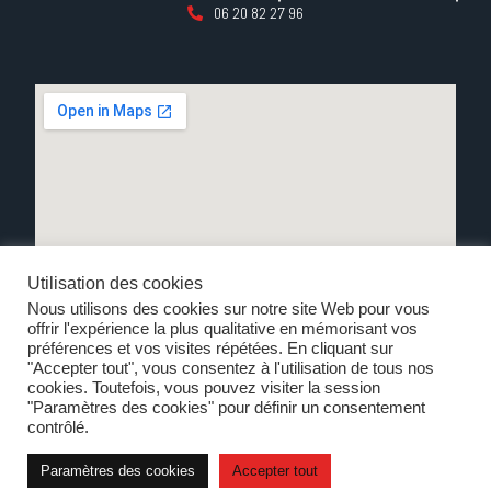
06 20 82 27 96
Utilisation des cookies
Nous utilisons des cookies sur notre site Web pour vous
offrir l'expérience la plus qualitative en mémorisant vos
préférences et vos visites répétées. En cliquant sur
"Accepter tout", vous consentez à l'utilisation de tous nos
cookies. Toutefois, vous pouvez visiter la session
"Paramètres des cookies" pour définir un consentement
Un Studio de fitness haut de Gammes
contrôlé.
UNE EXPERIENCE UNIQUE
Paramètres des cookies
Accepter tout
D'ENTRAÎNEMENT DANS UN STUDIO DE