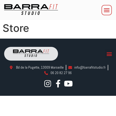
Store
Bd de la Pugette, 13009 Marseille
info@barrafitstudio.fr
06 20 82 27 96