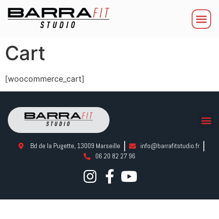
Cart
[woocommerce_cart]
Bd de la Pugette, 13009 Marseille
info@barrafitstudio.fr
06 20 82 27 96